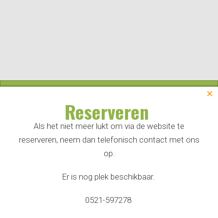
×
Ontdek het Dwingelderveld
Reserveren
Als het niet meer lukt om via de website te
reserveren, neem dan telefonisch contact met ons
op.
Er is nog plek beschikbaar.
Door op 'Accepteer alle cookies' te klikken ga je akkoord
0521-597278
Home
|
Camperplaatsen
|
Camperplaats comfort
met dat wij cookies opslaan op jouw apparaat voor een