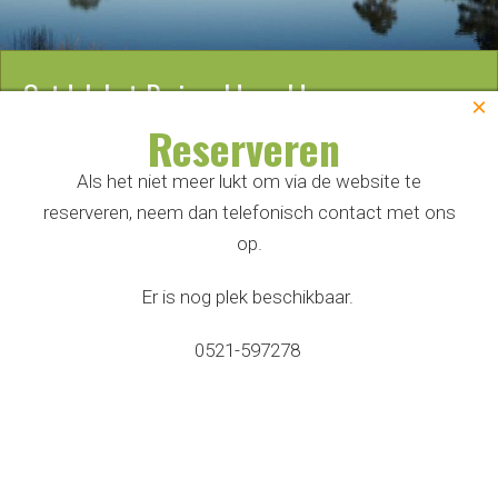
Ontdek het Dwingelderveld
×
Reserveren
Als het niet meer lukt om via de website te
reserveren, neem dan telefonisch contact met ons
op.
Er is nog plek beschikbaar.
Home
|
Camperplaatsen
|
Camperplaats standaard
Door op 'Accepteer alle cookies' te klikken ga je akkoord
0521-597278
met dat wij cookies opslaan op jouw apparaat voor een
verbeterde website navigatie, analyse van website gebruik,
Camperlandgoed Meistershof
en help je ons met onze marketing activiteiten. Lees meer
over het gebruik van cookies in ons privacy beleid.