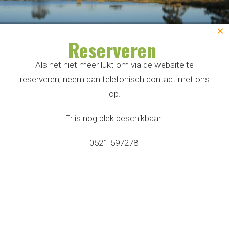
×
Reserveren
Ontdek het Dwingelderveld
Als het niet meer lukt om via de website te
reserveren, neem dan telefonisch contact met ons
op.
Er is nog plek beschikbaar.
Door op 'Accepteer alle cookies' te klikken ga je akkoord
0521-597278
met dat wij cookies opslaan op jouw apparaat voor een
verbeterde website navigatie, analyse van website gebruik,
Home
|
Camperplaats
en help je ons met onze marketing activiteiten. Lees meer
over het gebruik van cookies in ons privacy beleid.
Camperlandgoed Meistershof
Accepteer alle cookies